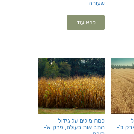
שעורה
קרא עוד
ל
כמה מילים על גידול
רק ב’-
התבואות בעולם, פרק א’-
תירס