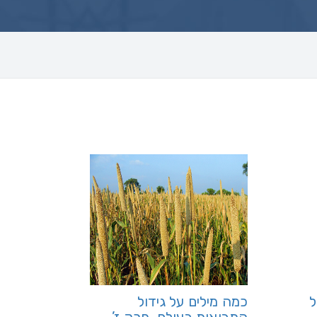
ל
כמה מילים על גידול
התבואות בעולם, פרק ז’-