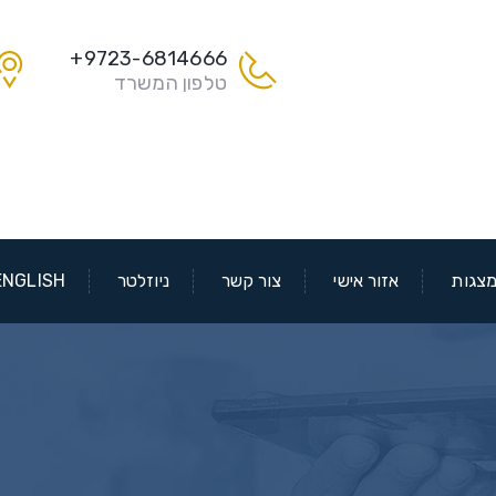
9723-6814666+
טלפון המשרד
צגות
אזור אישי
צור קשר
ניוזלטר
ENGLISH