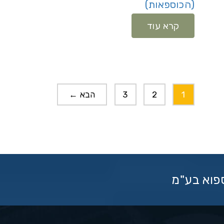
(הכוספאות)
קרא עוד
1
2
3
הבא ←
ספוא בע"מ