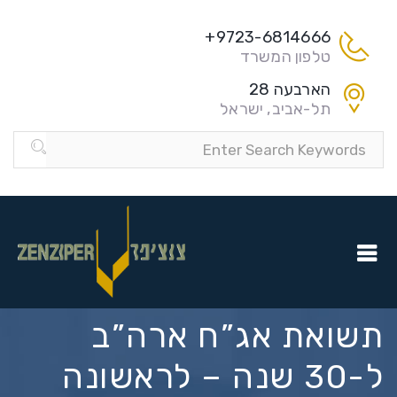
9723-6814666+
טלפון המשרד
הארבעה 28
תל-אביב, ישראל
תשואת אג”ח ארה”ב
ל-30 שנה – לראשונה