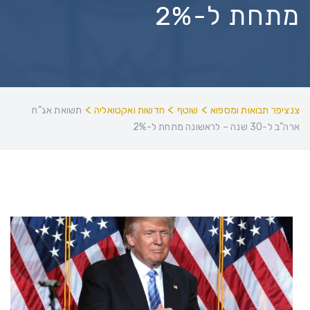
מתחת ל-2%
>
>
>
צנציפר תבואות ומספוא
שוטף
חדשות ואקטואליה
תשואת אג”ח
ארה”ב ל-30 שנה – לראשונה מתחת ל-2%