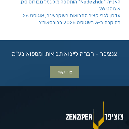
האנייה “Nadezhda” הותקפה מול נמל נובורוסיסק,
אוגוסט 26
עדכון לגבי קציר התבואות באוקראינה, אוגוסט 26
מה קרה ב-3 באוגוסט 2026 בבורסאות?
צנציפר - חברה לייבוא תבואות ומספוא בע"מ
צור קשר