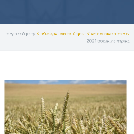
>
>
>
צנציפר תבואות ומספוא
שוטף
חדשות ואקטואליה
עדכון לגבי הקציר
באוקראינה, אוגוסט 2021