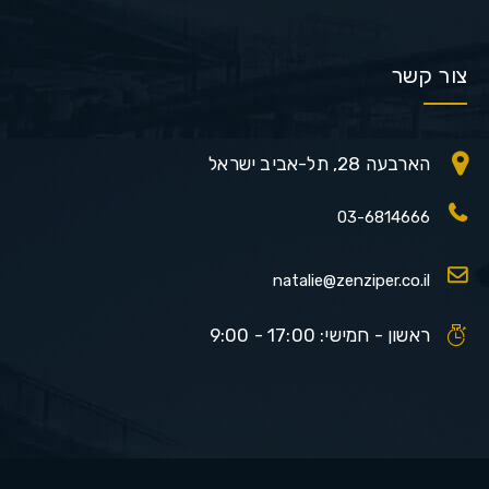
צור קשר
הארבעה 28, תל-אביב ישראל
03-6814666
natalie@zenziper.co.il
ראשון - חמישי: 17:00 - 9:00