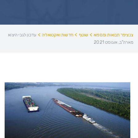
>
>
>
צנציפר תבואות ומספוא
שוטף
חדשות ואקטואליה
עדכון לגבי היצוא
מארה”ב, אוגוסט 2021