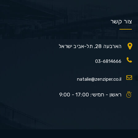
צור קשר
הארבעה 28, תל-אביב ישראל
03-6814666
natalie@zenziper.co.il
ראשון - חמישי: 17:00 - 9:00