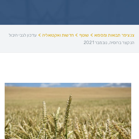
>
>
>
צנציפר תבואות ומספוא
שוטף
חדשות ואקטואליה
עדכון לגבי היבול
הנקצר ברוסיה, נובמבר 2021