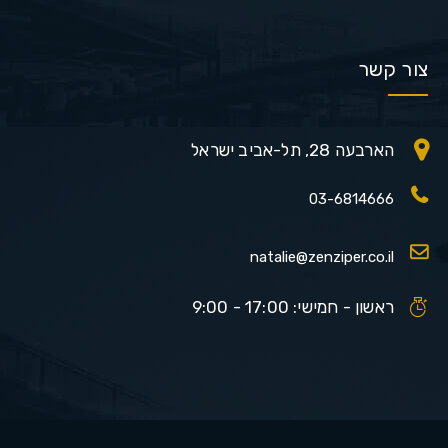
צור קשר
הארבעה 28, תל-אביב ישראל
03-6814666
natalie@zenziper.co.il
ראשון - חמישי: 17:00 - 9:00