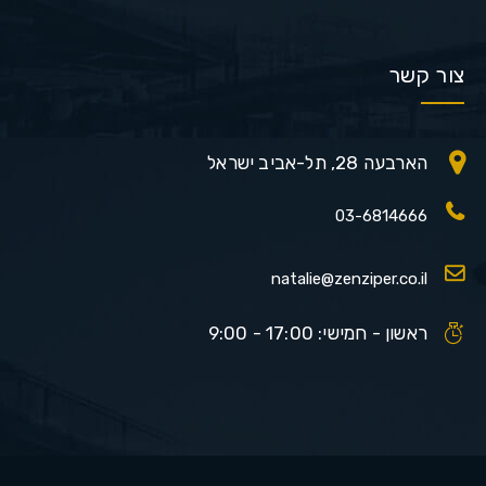
צור קשר
הארבעה 28, תל-אביב ישראל
03-6814666
natalie@zenziper.co.il
ראשון - חמישי: 17:00 - 9:00