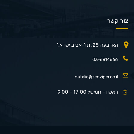
צור קשר
הארבעה 28, תל-אביב ישראל
03-6814666
natalie@zenziper.co.il
ראשון - חמישי: 17:00 - 9:00