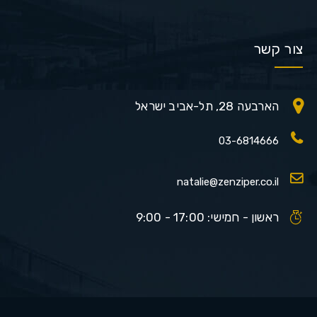
צור קשר
הארבעה 28, תל-אביב ישראל
03-6814666
natalie@zenziper.co.il
ראשון - חמישי: 17:00 - 9:00