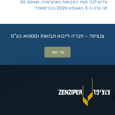
עדכון לגבי קציר התבואות באוקראינה, אוגוסט 26
מה קרה ב-3 באוגוסט 2026 בבורסאות?
צנציפר - חברה לייבוא תבואות ומספוא בע"מ
צור קשר