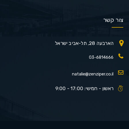
צור קשר
הארבעה 28, תל-אביב ישראל
03-6814666
natalie@zenziper.co.il
ראשון - חמישי: 17:00 - 9:00