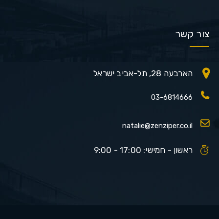
צור קשר
הארבעה 28, תל-אביב ישראל
03-6814666
natalie@zenziper.co.il
ראשון - חמישי: 17:00 - 9:00