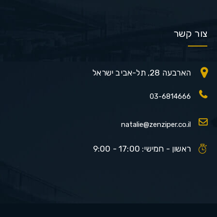
צור קשר
הארבעה 28, תל-אביב ישראל
03-6814666
natalie@zenziper.co.il
ראשון - חמישי: 17:00 - 9:00