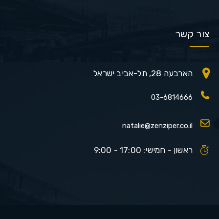
צור קשר
הארבעה 28, תל-אביב ישראל
03-6814666
natalie@zenziper.co.il
ראשון - חמישי: 17:00 - 9:00