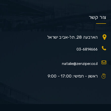
צור קשר
הארבעה 28, תל-אביב ישראל
03-6814666
natalie@zenziper.co.il
ראשון - חמישי: 17:00 - 9:00