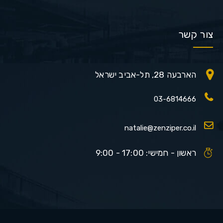
צור קשר
הארבעה 28, תל-אביב ישראל
03-6814666
natalie@zenziper.co.il
ראשון - חמישי: 17:00 - 9:00