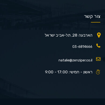
צור קשר
הארבעה 28, תל-אביב ישראל
03-6814666
natalie@zenziper.co.il
ראשון - חמישי: 17:00 - 9:00