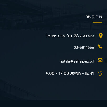
צור קשר
הארבעה 28, תל-אביב ישראל
03-6814666
natalie@zenziper.co.il
ראשון - חמישי: 17:00 - 9:00