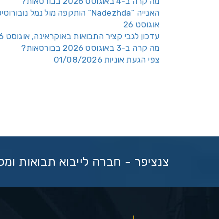
מה קרה ב-4 באוגוסט 2026 בבורסאות?
האנייה “Nadezhda” הותקפה מול נמל נובורוס
אוגוסט 26
עדכון לגבי קציר התבואות באוקראינה, אוגוסט 26
מה קרה ב-3 באוגוסט 2026 בבורסאות?
צפי הגעת אוניות 01/08/2026
צנציפר - חברה לייבוא תבואות ומ