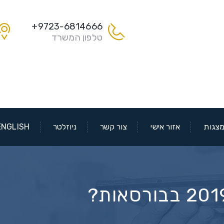
9723-6814666+
טלפון המשרד
צגות
אזור אישי
צור קשר
ניוזלטר
ENGLISH