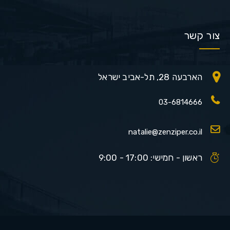
צור קשר
הארבעה 28, תל-אביב ישראל
03-6814666
natalie@zenziper.co.il
ראשון - חמישי: 17:00 - 9:00