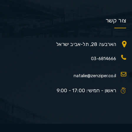
צור קשר
הארבעה 28, תל-אביב ישראל
03-6814666
natalie@zenziper.co.il
ראשון - חמישי: 17:00 - 9:00