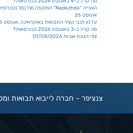
מה קרה ב-4 באוגוסט 2026 בבורסאות?
האנייה “Nadezhda” הותקפה מול נמל נובורוס
אוגוסט 26
עדכון לגבי קציר התבואות באוקראינה, אוגוסט 26
מה קרה ב-3 באוגוסט 2026 בבורסאות?
צפי הגעת אוניות 01/08/2026
צנציפר - חברה לייבוא תבואות ומ