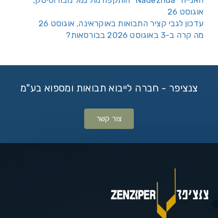
האנייה “Nadezhda” הותקפה מול נמל נובורוסיסק,
אוגוסט 26
עדכון לגבי קציר התבואות באוקראינה, אוגוסט 26
מה קרה ב-3 באוגוסט 2026 בבורסאות?
צנציפר - חברה לייבוא תבואות ומספוא בע"מ
צור קשר