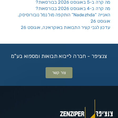
מה קרה ב-5 באוגוסט 2026 בבורסאות?
מה קרה ב-4 באוגוסט 2026 בבורסאות?
האנייה “Nadezhda” הותקפה מול נמל נובורוסיסק,
אוגוסט 26
עדכון לגבי קציר התבואות באוקראינה, אוגוסט 26
צנציפר - חברה לייבוא תבואות ומספוא בע"מ
צור קשר