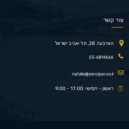
צור קשר
הארבעה 28, תל-אביב ישראל
03-6814666
natalie@zenziper.co.il
ראשון - חמישי: 17:00 - 9:00