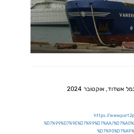
 אשדוד, אוקטובר 2024
https://www.port
%D7%99%D7%9E%D7%99%D7%AA/%D7%A0%
%D7%90%D7%A9%