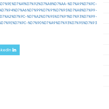
D7%9E%D7%A1%D7%92%D7%A8%D7%AA-%D7%A9%D7%9C-
%D7%94%D7%A6%D7%99%D7%91%D7%95%D7%A8%D7%99-
D7%A2%D7%9C-%D7%A2%D7%95%D7%91%D7%93%D7%99-
%D7%9E%D7%9C-%D7%90%D7%A9%D7%93%D7%95%D7%93/
LinkedIn