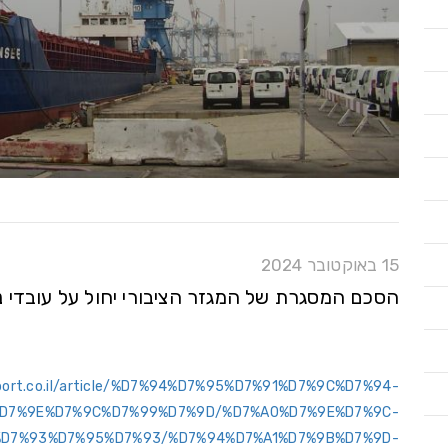
15 באוקטובר 2024
הסכם המסגרת של המגזר הציבורי יחול על עובדי נמל
2port.co.il/article/%D7%94%D7%95%D7%91%D7%9C%D7%94-
D7%9E%D7%9C%D7%99%D7%9D/%D7%A0%D7%9E%D7%9C-
D7%93%D7%95%D7%93/%D7%94%D7%A1%D7%9B%D7%9D-