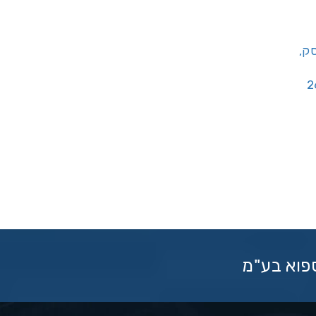
יסק,
ספוא בע"מ