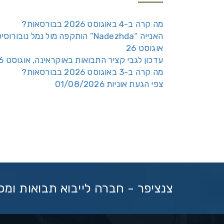
מה קרה ב-4 באוגוסט 2026 בבורסאות?
האנייה “Nadezhda” הותקפה מול נמל נובורוס
אוגוסט 26
עדכון לגבי קציר התבואות באוקראינה, אוגוסט 26
מה קרה ב-3 באוגוסט 2026 בבורסאות?
צפי הגעת אוניות 01/08/2026
צנציפר - חברה לייבוא תבואות ומ