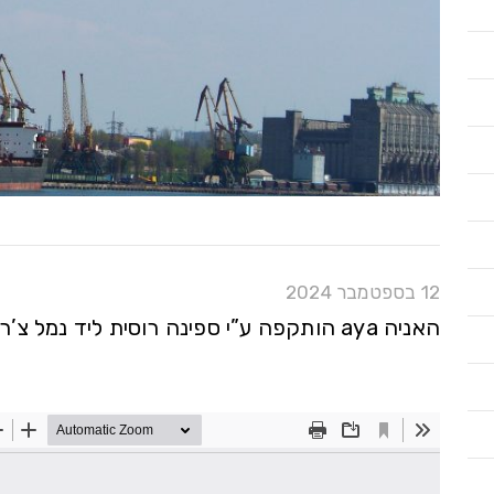
12 בספטמבר 2024
האניה aya הותקפה ע”י ספינה רוסית ליד נמל צ’רנומורסק סמוך לאודסה באוקראינה