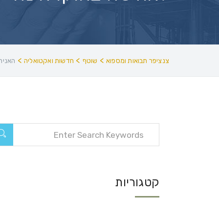
>
>
>
צנציפר תבואות ומספוא
שוטף
חדשות ואקטואליה
האניה AYA הותקפה ע”י ספינה רוסית ליד נמל צ’רנומורסק סמוך לאודס
קטגוריות