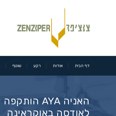
דף הבית
אודות
רקע
שוטף
מ
האניה AYA ה
לאודסה באוקראינה