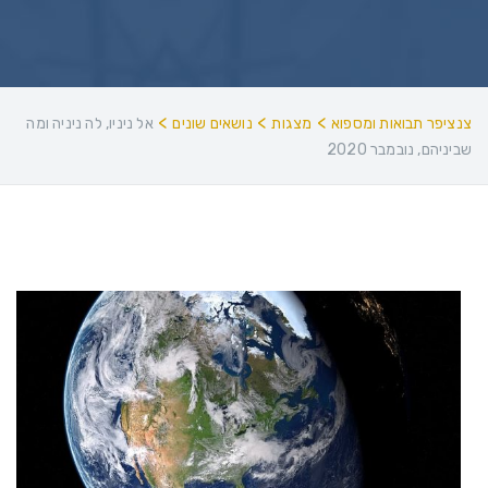
>
>
>
צנציפר תבואות ומספוא
מצגות
נושאים שונים
אל ניניו, לה ניניה ומה
שביניהם, נובמבר 2020