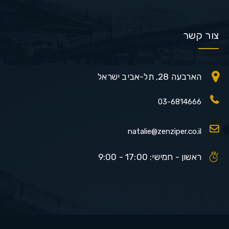
צור קשר
הארבעה 28, תל-אביב ישראל
03-6814666
natalie@zenziper.co.il
ראשון - חמישי: 17:00 - 9:00